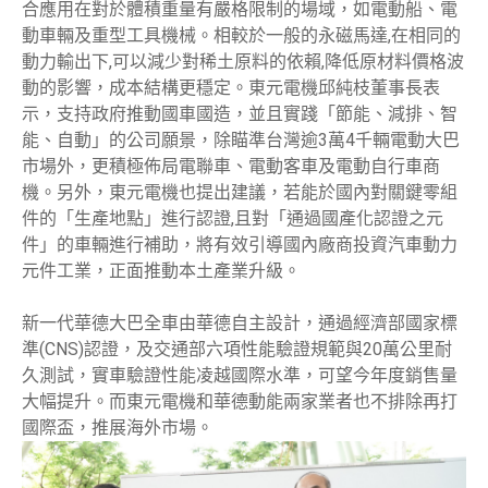
合應用在對於體積重量有嚴格限制的場域，如電動船、電
動車輛及重型工具機械。相較於一般的永磁馬達,在相同的
動力輸出下,可以減少對稀土原料的依賴,降低原材料價格波
動的影響，成本結構更穩定。東元電機邱純枝董事長表
示，支持政府推動國車國造，並且實踐「節能、減排、智
能、自動」的公司願景，除瞄準台灣逾3萬4千輛電動大巴
市場外，更積極佈局電聯車、電動客車及電動自行車商
機。另外，東元電機也提出建議，若能於國內對關鍵零組
件的「生產地點」進行認證,且對「通過國產化認證之元
件」的車輛進行補助，將有效引導國內廠商投資汽車動力
元件工業，正面推動本土產業升級。
新一代華德大巴全車由華德自主設計，通過經濟部國家標
準(CNS)認證，及交通部六項性能驗證規範與20萬公里耐
久測試，實車驗證性能凌越國際水準，可望今年度銷售量
大幅提升。而東元電機和華德動能兩家業者也不排除再打
國際盃，推展海外市場。