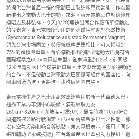
造200kW級車用永磁馬達，並且已開始量產，第一批產品
將提供台灣首屈一指的電動巴士製造廠華德動能，作為最
新推出之電動大巴士的動力來源。東元電機兩位副總經理
連昭志及林弘祥，今天(3/28)連袂出席合作廠商華德動能
的發表會。東元電機所使用的同步磁阻輔助型永磁技術
(Synchronous Reluctance assisted Permanent Magnet)，
領先台灣市場同業，與傳統感應馬達相比，可大幅減少
75%的體積與重量。而華德新推出的新型電動大巴為符合
國際標準之600V高電壓車型，全車淨重約12噸，創同級
12米長電動大巴全球最輕重量。此次東元電機與華德動能
的合作，不但帶動台灣電動大巴關鍵零組件的國產化，向
國車國造邁進，更將進一步推展國際市場。
東元電機生產之巴士用高效馬達應用於新一代華德大巴，
通過工業局車測中心驗證，滿載續航力為
260km~320km，爬坡度可達30%，最高時速110km符合
國道高速公路行駛規定，已達到傳統柴油巴士之性能，卻
沒有空氣污染和噪音等缺點。東元電機表示，運用「同步
磁阻輔助型永磁技術」在台灣量產大巴牽引動力模組，適