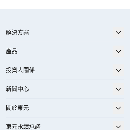
解決方案
低碳永續解決方案
產品
綠色能源工程解決方案
電力傳輸與配電系統
電氣化解決方案
投資人關係
電力管理系統
電廠營運及管理解決方案
法人說明會資訊
高效馬達與節能系統
新聞中心
工業控制自動化解決方案
財務資訊
電動載具動力系統
新聞訊息
智慧商用空調節能解決方案
股東專欄
關於東元
減速機
實績案例
智慧家用空調節能解決方案
投資人活動
集團介紹
機器關節模組系統
東元永續承諾
資料中心解決方案