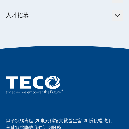
經營理念與原則
工業自動化產品
機電工程解決方案
董事長的話
公司治理
人才招募
全領域空調產品
電動載具動力系統解決方案
東元永續承諾
經營團隊與組織內規
智慧生活家電
幸福在東元
機器人(狗)動力系統解決方案
績效亮點
公司簡介
成長在東元
永續新聞
東元70
成為東元人
聚焦企業永續
實現共享願景
促進低碳轉型
永續報告書
歷年證書
電子採購專區
東元科技文教基金會
隱私權政策
全球據點
聯絡我們
訂閱服務