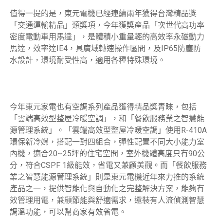
值得一提的是，東元電機已經連續兩年獲得台灣精品獎
「交通運輸精品」類獎項，今年獲獎產品「次世代高功率
密度電動車用馬達」，是體積小重量輕的高效率永磁動力
馬達，效率達IE4，具廣域轉速操作區間，及IP65防塵防
水設計，環境耐受性高，適用各種特殊環境。
今年東元家電也有空調系列產品獲得精品獎青睞，包括
「雲端高效型整屋冷暖空調」，和「餐飲服務業之智慧能
源管理系統」。「雲端高效型整屋冷暖空調」使用R-410A
環保新冷媒，搭配一對四組合，彈性配置不同大小能力室
內機，適合20~25坪的住宅空間，室外機體高度只有90公
分，符合CSPF 1級能效，省電又兼顧美觀。而「餐飲服務
業之智慧能源管理系統」則是東元電機近年來力推的系統
產品之一，提供智能化與自動化之完整解決方案，能夠有
效管理用電，兼顧節能與舒適需求，還裝有人流偵測智慧
調溫功能，可以幫商家有效省電。