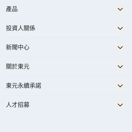
低碳永續解決方案
產品
綠色能源工程解決方案
電力傳輸與配電系統
電氣化解決方案
投資人關係
電力管理系統
電廠營運及管理解決方案
法人說明會資訊
高效馬達與節能系統
新聞中心
工業控制自動化解決方案
財務資訊
電動載具動力系統
新聞訊息
智慧商用空調節能解決方案
股東專欄
關於東元
減速機
實績案例
智慧家用空調節能解決方案
投資人活動
集團介紹
機器關節模組系統
東元永續承諾
資料中心解決方案
經營理念與原則
工業自動化產品
機電工程解決方案
董事長的話
公司治理
人才招募
全領域空調產品
電動載具動力系統解決方案
東元永續承諾
經營團隊與組織內規
智慧生活家電
幸福在東元
機器人(狗)動力系統解決方案
績效亮點
公司簡介
成長在東元