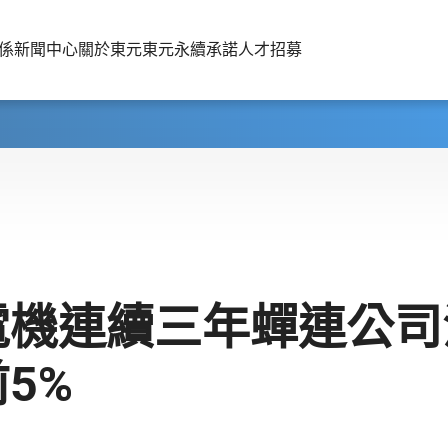
係
新聞中心
關於東元
東元永續承諾
人才招募
電機連續三年蟬連公司
5%