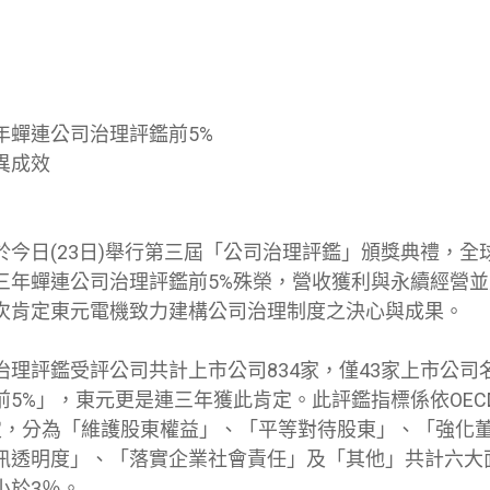
年蟬連公司治理評鑑前5%
異成效
於今日(23日)舉行第三屆「公司治理評鑑」頒獎典禮，全
三年蟬連公司治理評鑑前5%殊榮，營收獲利與永續經營
次肯定東元電機致力建構公司治理制度之決心與成果。
治理評鑑受評公司共計上市公司834家，僅43家上市公司
5%」，東元更是連三年獲此肯定。此評鑑指標係依OECD 
定，分為「維護股東權益」、「平等對待股東」、「強化
訊透明度」、「落實企業社會責任」及「其他」共計六大
小於3％。