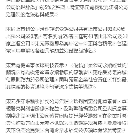
治理成效卓越，再度榮獲台灣證券交易所公布之「第二屆
公司治理評鑑」前5%之殊榮，肯定東元電機致力建構公司
治理制度之決心與成果。
本屆上市櫃公司治理評鑑受評公司共有上市公司824家及
上櫃公司623家，可名列前5%者，僅有41家上市公司及31
家上櫃公司，東元電機即為其中之一，更與台積電、台達
電、中華電等各產業龍頭並列最優級排名。
東元電機董事長邱純枝表示，「誠信」是公司永續經營的
關鍵，身為機電產業永續發展的驅動者，更應秉持最高誠
信原則致力於公司治理，同時落實企業社會責任、打造最
具信賴的投資環境，朝全球企業標竿邁進。
東元多年來積極推動公司治理，透過固定召開董事會、重
視股東與利害關係人權益、及時準確揭露公司重大訊息等
制度建立，強化公司體質同時提升經營績效。在企業社會
責任推動方面東元亦不遺餘力，長期耕耘有成，屢屢獲得
天下企業公民獎、台灣企業永續獎及多項環保認證肯定。