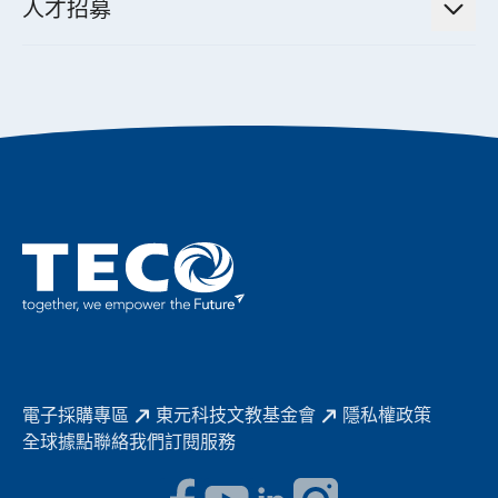
公司治理
人才招募
全領域空調產品
電動載具動力系統解決方案
東元永續承諾
經營團隊與組織內規
智慧生活家電
幸福在東元
機器人(狗)動力系統解決方案
績效亮點
公司簡介
成長在東元
永續新聞
東元70
成為東元人
聚焦企業永續
實現共享願景
促進低碳轉型
永續報告書
歷年證書
電子採購專區
東元科技文教基金會
隱私權政策
全球據點
聯絡我們
訂閱服務