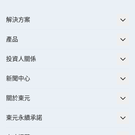
解決方案
低碳永續解決方案
產品
綠色能源工程解決方案
電力傳輸與配電系統
電氣化解決方案
投資人關係
電力管理系統
電廠營運及管理解決方案
法人說明會資訊
高效馬達與節能系統
新聞中心
工業控制自動化解決方案
財務資訊
電動載具動力系統
新聞訊息
智慧商用空調節能解決方案
股東專欄
關於東元
減速機
實績案例
智慧家用空調節能解決方案
投資人活動
集團介紹
機器關節模組系統
東元永續承諾
資料中心解決方案
經營理念與原則
工業自動化產品
機電工程解決方案
董事長的話