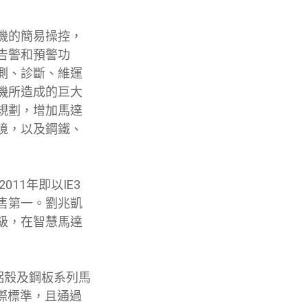
手機的簡易操控，
告警和預警功
測、診斷、維運
機所造成的巨大
規劃，增加馬達
境，以及鋼鐵、
11年即以IE3
售第一。劉兆凱
級，在智慧馬達
化鋁殼及鋼板系列馬
國際標準，且通過