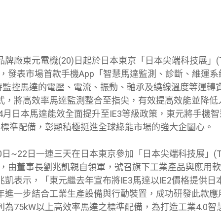
牌廠東元電機(20)日起於日本東京「日本尖端科技展」(TE
 2015)，發表市場首款手機App「智慧馬達監測、診斷、維
即時監控馬達的電壓、電流、振動、軸承及繞線溫度等運轉
式，將高效率馬達監測整合至指尖，有效提高效能並降低
年4月日本馬達能效全面提升至IE3等級政策，東元將手機
達的標準配備，彰顯積極挺進全球綠能市場的強大企圖心。
0日~22日一連三天在日本東京參加「日本尖端科技展」(TE
 2015)，由董事長劉兆凱親自領軍，號召旗下工業產品與應
凱表示，「東元繼去年宣布將IE3馬達以IE2價格提供
年進一步結合工業生產設備與行動裝置，成功研發此款應
為75kW以上高效率馬達之標準配備，為打造工業4.0