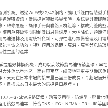
測系統」透過Wi-Fi或3G/4G網路，讓用戶經由智慧型
馬達運轉資訊。當馬達運轉狀態異常時，系統更具備即時
錄、維修履歷、操作手冊與聯絡人群組等，構成完整的監
，讓用戶突破空間限制做出最佳調度，大幅降低非預期停
用馬達運轉及用電統計資料，可彈性進行設備管理及用電
節能省電之功效，特別適用於遠距、高溫、高空等危險環
續性生產的產業。
握能效轉換商機，成功以高效節能馬達暢銷全球，早在20
最大外銷比重地區，而在東南亞、紐澳地區更長期穩居銷
年，東元在日本市場的接單量已呈三倍成長，今起配備升
下，目標成為日本最大的馬達進口品牌。」
0.75~375kW規格齊備，涵蓋泛用型、防爆型、輕量
用鑄殼馬達等。符合CNS、IEC、NEMA、GB、JIS等