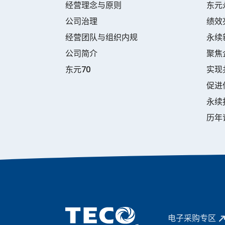
经营理念与原则
东元
公司治理
绩效
经营团队与组织内规
永续
公司简介
聚焦
东元70
实现
促进
永续
历年
电子采购专区