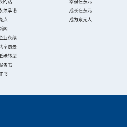
长的话
幸福在东元
永续承诺
成长在东元
亮点
成为东元人
新闻
企业永续
共享愿景
低碳转型
报告书
证书