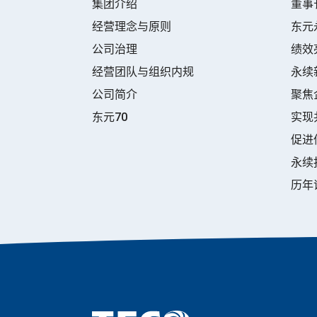
集团介绍
董事
经营理念与原则
东元
公司治理
绩效
经营团队与组织内规
永续
公司简介
聚焦
东元70
实现
促进
永续
历年