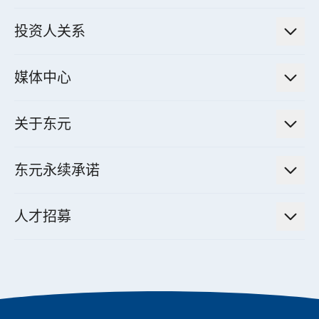
绿色能源工程解决方案
电力传输与配电系统
电气化解决方案
投资人关系
电力管理系统
电厂营运及管理解决方案
法人说明会信息
高效马达与节能系统
媒体中心
工业控制自动化解决方案
财务信息
电动载具动力系统
新闻讯息
智慧商用空调节能解决方案
股东专栏
关于东元
减速机
实绩案例
智慧家用空调节能解决方案
投资人活动
集团介绍
机器关节模组系统
东元永续承诺
资料中心解决方案
经营理念与原则
工业自动化产品
机电工程解决方案
董事长的话
公司治理
人才招募
全领域空调产品
电动载具动力系统解决方案
东元永续承诺
经营团队与组织内规
智慧生活家电
幸福在东元
机器人(狗)动力系统解决方案
绩效亮点
公司简介
成长在东元
永续新闻
东元70
成为东元人
聚焦企业永续