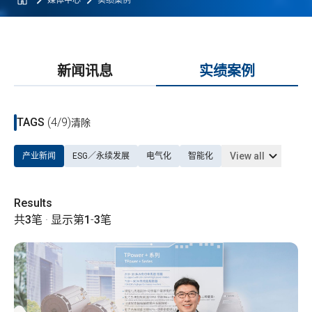
媒体中心
实绩案例
新闻讯息
实绩案例
TAGS
(4/9)
清除
View all
产业新闻
ESG／永续发展
电气化
智能化
Results
共
3
笔 · 显示第
1
-
3
笔