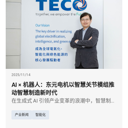
2025/11/14
AI × 机器人：东元电机以智慧关节模组推
动智慧制造新时代
在生成式 AI 引领产业变革的浪潮中，智慧制造
正从自动化迈向真正的智能化。以马达起家的
产业新闻
智能化
东元电机，近年将核心电驱技术延伸至 AI 机器
人领域，聚焦机器人关节模组研发，积极布局