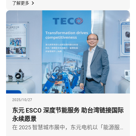
全球人形机器人市场，展现从智慧移动到智慧
了解更多
机械的关键技术跃迁。
2025/10/27
东元 ESCO 深度节能服务 助台湾链接国际
永续愿景
在 2025 智慧城市展中，东元电机以「能源服
务 ESCO：智慧城市最佳用电解决方案」为主