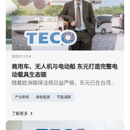
2025/11/14
商用车、无人机与电动船 东元打造完整电
动载具生态链
随着欧洲碳排法规日益严格，东元已在台湾、
大陆布局制造基地，并于 2025 年完成印度 EV
产业新闻
綠色能源
节能减碳
动力系统海外据点，因应电动车「本地化生
产」趋势，加速欧美与印度市场拓展。
了解更多