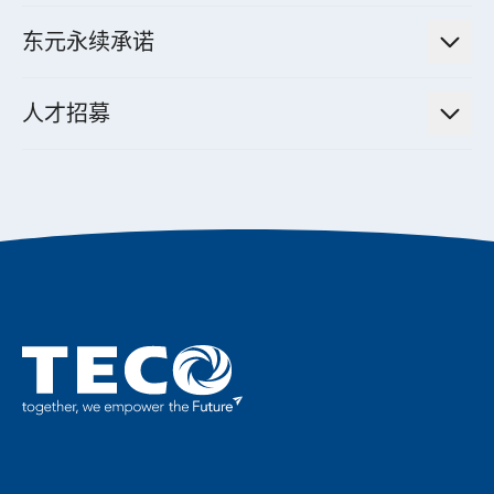
智慧家用空调节能解决方案
投资人活动
集团介绍
机器关节模组系统
东元永续承诺
资料中心解决方案
经营理念与原则
工业自动化产品
机电工程解决方案
董事长的话
公司治理
人才招募
全领域空调产品
电动载具动力系统解决方案
东元永续承诺
经营团队与组织内规
智慧生活家电
幸福在东元
机器人(狗)动力系统解决方案
绩效亮点
公司简介
成长在东元
永续新闻
东元70
成为东元人
聚焦企业永续
实现共享愿景
促进低碳转型
永续报告书
历年证书