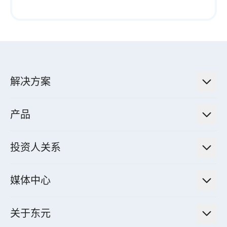
解决方案
低碳永续解决方案
产品
绿色能源工程解决方案
电力传输与配电系统
电气化解决方案
投资人关系
电力管理系统
电厂营运及管理解决方案
法人说明会信息
高效马达与节能系统
媒体中心
工业控制自动化解决方案
财务信息
电动载具动力系统
新闻讯息
智慧商用空调节能解决方案
股东专栏
关于东元
减速机
实绩案例