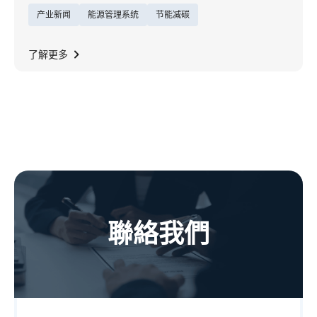
产业新闻
能源管理系统
节能减碳
题，展现能源服务的创新格局，在全球实践净
零目标的此刻，东元深知「能源效率是推动净
零的关键动能」，以厚实机电制造为基础，转
了解更多
型为企业净零一站式解决方案能源顾问，致力
成为ESCO生态圈领头羊。
聯絡我們