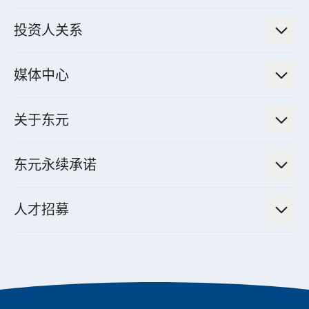
绿色能源工程解决方案
电力传输与配电系统
电气化解决方案
投资人关系
电力管理系统
电厂营运及管理解决方案
法人说明会信息
高效马达与节能系统
媒体中心
工业控制自动化解决方案
财务信息
电动载具动力系统
新闻讯息
智慧商用空调节能解决方案
股东专栏
关于东元
减速机
实绩案例
智慧家用空调节能解决方案
投资人活动
集团介绍
机器关节模组系统
东元永续承诺
资料中心解决方案
经营理念与原则
工业自动化产品
机电工程解决方案
董事长的话
公司治理
人才招募
全领域空调产品
电动载具动力系统解决方案
东元永续承诺
经营团队与组织内规
智慧生活家电
幸福在东元
机器人(狗)动力系统解决方案
绩效亮点
公司简介
成长在东元
永续新闻
东元70
成为东元人
聚焦企业永续