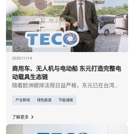
2025/11/14
商用车、无人机与电动船 东元打造完整电
动载具生态链
随着欧洲碳排法规日益严格，东元已在台湾、
大陆布局制造基地，并于 2025 年完成印度 EV
产业新闻
绿色能源
节能减碳
动力系统海外据点，因应电动车「本地化生
产」趋势，加速欧美与印度市场拓展。
了解更多