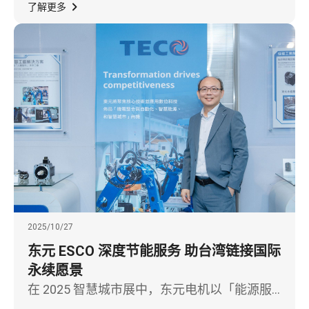
全球人形机器人市场，展现从智慧移动到智慧
了解更多
机械的关键技术跃迁。
2025/10/27
东元 ESCO 深度节能服务 助台湾链接国际
永续愿景
在 2025 智慧城市展中，东元电机以「能源服
务 ESCO：智慧城市最佳用电解决方案」为主