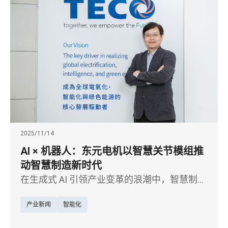
2025/11/14
AI × 机器人：东元电机以智慧关节模组推
动智慧制造新时代
在生成式 AI 引领产业变革的浪潮中，智慧制造
正从自动化迈向真正的智能化。以马达起家的
产业新闻
智能化
东元电机，近年将核心电驱技术延伸至 AI 机器
人领域，聚焦机器人关节模组研发，积极布局