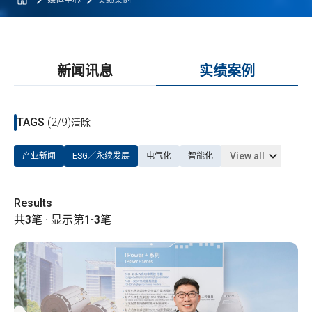
媒体中心
实绩案例
新闻讯息
实绩案例
TAGS
(2/9)
清除
View all
产业新闻
ESG／永续发展
电气化
智能化
Results
共
3
笔 · 显示第
1
-
3
笔