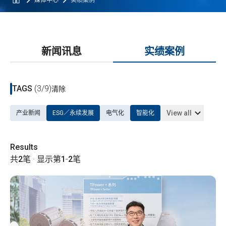
媒体中心
实绩案例
新闻讯息
实绩案例
TAGS
(3/9)
清除
View all
产业新闻
ESG／永续发展
电气化
智能化
Results
共
2
笔 · 显示第
1
-
2
笔