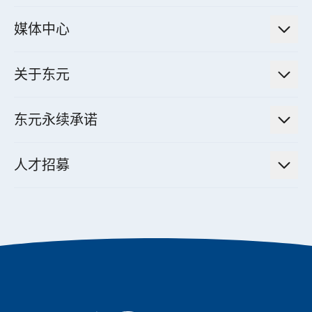
电厂营运及管理解决方案
法人说明会信息
高效马达与节能系统
媒体中心
工业控制自动化解决方案
财务信息
电动载具动力系统
新闻讯息
智慧商用空调节能解决方案
股东专栏
关于东元
减速机
实绩案例
智慧家用空调节能解决方案
投资人活动
集团介绍
机器关节模组系统
东元永续承诺
资料中心解决方案
经营理念与原则
工业自动化产品
机电工程解决方案
董事长的话
公司治理
人才招募
全领域空调产品
电动载具动力系统解决方案
东元永续承诺
经营团队与组织内规
智慧生活家电
幸福在东元
机器人(狗)动力系统解决方案
绩效亮点
公司简介
成长在东元
永续新闻
东元70
成为东元人
聚焦企业永续
实现共享愿景