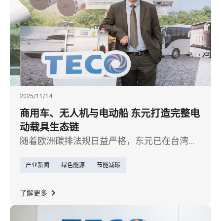
2025/11/14
商用车、无人机与电动船 东元打造完整电
动载具生态链
随着欧洲碳排法规日益严格，东元已在台湾、
大陆布局制造基地，并于 2025 年完成印度 EV
产业新闻
绿色能源
节能减碳
动力系统海外据点，因应电动车「本地化生
产」趋势，加速欧美与印度市场拓展。
了解更多