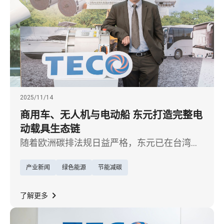
2025/11/14
商用车、无人机与电动船 东元打造完整电
动载具生态链
随着欧洲碳排法规日益严格，东元已在台湾、
大陆布局制造基地，并于 2025 年完成印度 EV
产业新闻
绿色能源
节能减碳
动力系统海外据点，因应电动车「本地化生
产」趋势，加速欧美与印度市场拓展。
了解更多