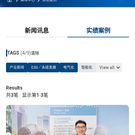
媒体中心
实绩案例
新闻讯息
实绩案例
TAGS
(4/9)
清除
View all
产业新闻
ESG／永续发展
电气化
智能化
Results
共
3
笔 · 显示第
1
-
3
笔