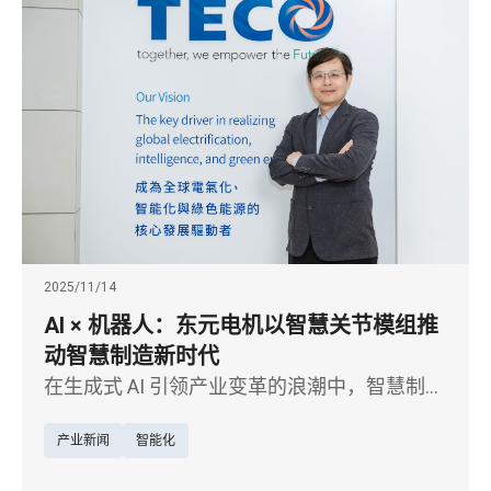
2025/11/14
AI × 机器人：东元电机以智慧关节模组推
动智慧制造新时代
在生成式 AI 引领产业变革的浪潮中，智慧制造
正从自动化迈向真正的智能化。以马达起家的
产业新闻
智能化
东元电机，近年将核心电驱技术延伸至 AI 机器
人领域，聚焦机器人关节模组研发，积极布局