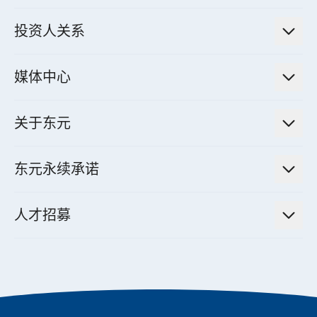
绿色能源工程解决方案
电力传输与配电系统
电气化解决方案
投资人关系
电力管理系统
电厂营运及管理解决方案
法人说明会信息
高效马达与节能系统
媒体中心
工业控制自动化解决方案
财务信息
电动载具动力系统
新闻讯息
智慧商用空调节能解决方案
股东专栏
关于东元
减速机
实绩案例
智慧家用空调节能解决方案
投资人活动
集团介绍
机器关节模组系统
东元永续承诺
资料中心解决方案
经营理念与原则
工业自动化产品
机电工程解决方案
董事长的话
公司治理
人才招募
全领域空调产品
电动载具动力系统解决方案
东元永续承诺
经营团队与组织内规
智慧生活家电
幸福在东元
机器人(狗)动力系统解决方案
绩效亮点
公司简介
成长在东元
永续新闻
东元70
成为东元人
聚焦企业永续