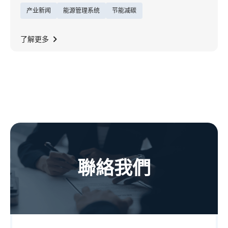
产业新闻
能源管理系统
节能减碳
题，展现能源服务的创新格局，在全球实践净
零目标的此刻，东元深知「能源效率是推动净
零的关键动能」，以厚实机电制造为基础，转
了解更多
型为企业净零一站式解决方案能源顾问，致力
成为ESCO生态圈领头羊。
聯絡我們