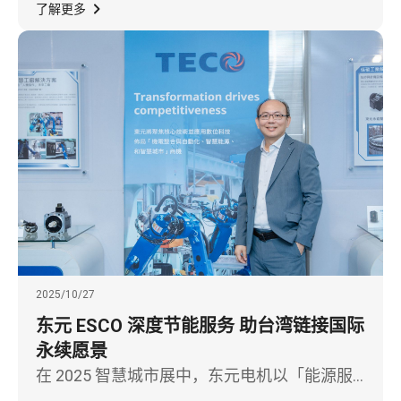
全球人形机器人市场，展现从智慧移动到智慧
了解更多
机械的关键技术跃迁。
2025/10/27
东元 ESCO 深度节能服务 助台湾链接国际
永续愿景
在 2025 智慧城市展中，东元电机以「能源服
务 ESCO：智慧城市最佳用电解决方案」为主