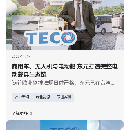
2025/11/14
商用车、无人机与电动船 东元打造完整电
动载具生态链
随着欧洲碳排法规日益严格，东元已在台湾、
大陆布局制造基地，并于 2025 年完成印度 EV
产业新闻
绿色能源
节能减碳
动力系统海外据点，因应电动车「本地化生
产」趋势，加速欧美与印度市场拓展。
了解更多