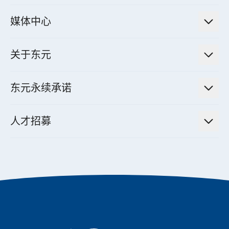
电厂营运及管理解决方案
法人说明会信息
高效马达与节能系统
媒体中心
工业控制自动化解决方案
财务信息
电动载具动力系统
新闻讯息
智慧商用空调节能解决方案
股东专栏
关于东元
减速机
实绩案例
智慧家用空调节能解决方案
投资人活动
集团介绍
机器关节模组系统
东元永续承诺
资料中心解决方案
经营理念与原则
工业自动化产品
机电工程解决方案
董事长的话
公司治理
人才招募
全领域空调产品
电动载具动力系统解决方案
东元永续承诺
经营团队与组织内规
智慧生活家电
幸福在东元
机器人(狗)动力系统解决方案
绩效亮点
公司简介
成长在东元
永续新闻
成为东元人
聚焦企业永续
实现共享愿景