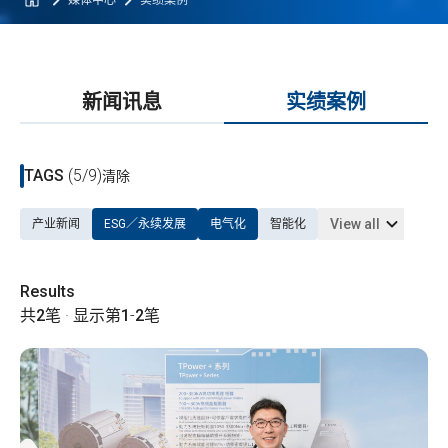
媒体中心
实绩案例
新闻讯息
实绩案例
TAGS
(5/9)
清除
View all
产业新闻
ESG／永续发展
电气化
智能化
Results
共
2
笔 · 显示第
1
-
2
笔