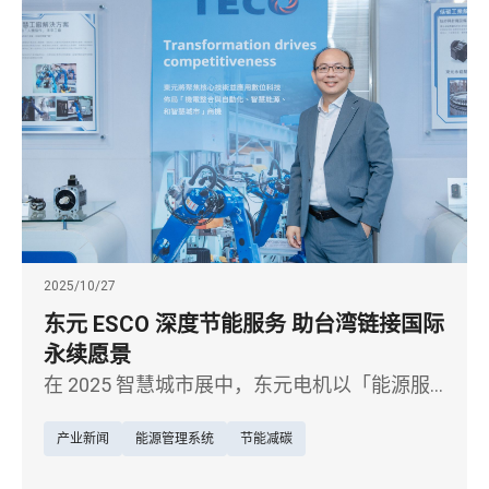
2025/10/27
东元 ESCO 深度节能服务 助台湾链接国际
永续愿景
在 2025 智慧城市展中，东元电机以「能源服
务 ESCO：智慧城市最佳用电解决方案」为主
产业新闻
能源管理系统
节能减碳
题，展现能源服务的创新格局，在全球实践净
零目标的此刻，东元深知「能源效率是推动净