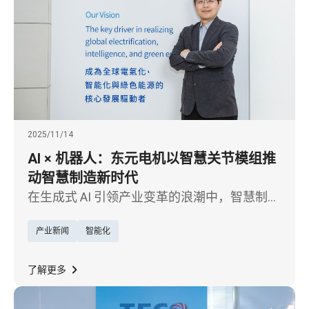
2025/11/14
AI × 机器人：东元电机以智慧关节模组推
动智慧制造新时代
在生成式 AI 引领产业变革的浪潮中，智慧制造
正从自动化迈向真正的智能化。以马达起家的
产业新闻
智能化
东元电机，近年将核心电驱技术延伸至 AI 机器
人领域，聚焦机器人关节模组研发，积极布局
全球人形机器人市场，展现从智慧移动到智慧
了解更多
机械的关键技术跃迁。