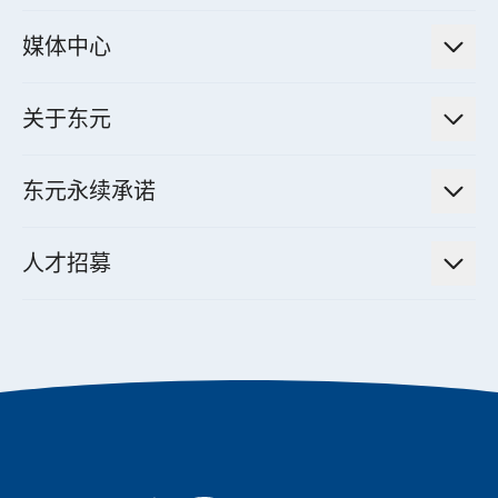
电厂营运及管理解决方案
法人说明会信息
高效马达与节能系统
媒体中心
工业控制自动化解决方案
财务信息
电动载具动力系统
新闻讯息
智慧商用空调节能解决方案
股东专栏
关于东元
减速机
实绩案例
智慧家用空调节能解决方案
投资人活动
集团介绍
机器关节模组系统
东元永续承诺
资料中心解决方案
经营理念与原则
工业自动化产品
机电工程解决方案
董事长的话
公司治理
人才招募
全领域空调产品
电动载具动力系统解决方案
东元永续承诺
经营团队与组织内规
智慧生活家电
幸福在东元
机器人(狗)动力系统解决方案
绩效亮点
公司简介
成长在东元
永续新闻
成为东元人
聚焦企业永续
实现共享愿景