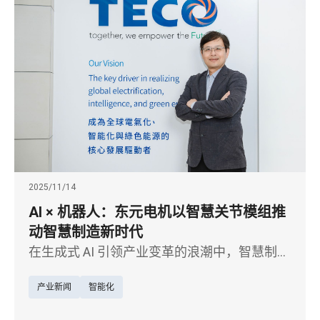
2025/11/14
AI × 机器人：东元电机以智慧关节模组推
动智慧制造新时代
在生成式 AI 引领产业变革的浪潮中，智慧制造
正从自动化迈向真正的智能化。以马达起家的
产业新闻
智能化
东元电机，近年将核心电驱技术延伸至 AI 机器
人领域，聚焦机器人关节模组研发，积极布局