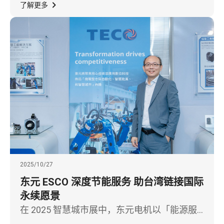
全球人形机器人市场，展现从智慧移动到智慧
了解更多
机械的关键技术跃迁。
2025/10/27
东元 ESCO 深度节能服务 助台湾链接国际
永续愿景
在 2025 智慧城市展中，东元电机以「能源服
务 ESCO：智慧城市最佳用电解决方案」为主