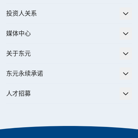
绿色能源工程解决方案
电力传输与配电系统
电气化解决方案
投资人关系
电力管理系统
电厂营运及管理解决方案
法人说明会信息
高效马达与节能系统
媒体中心
工业控制自动化解决方案
财务信息
电动载具动力系统
新闻讯息
智慧商用空调节能解决方案
股东专栏
关于东元
减速机
实绩案例
智慧家用空调节能解决方案
投资人活动
集团介绍
机器关节模组系统
东元永续承诺
资料中心解决方案
经营理念与原则
工业自动化产品
机电工程解决方案
董事长的话
公司治理
人才招募
全领域空调产品
电动载具动力系统解决方案
东元永续承诺
经营团队与组织内规
智慧生活家电
幸福在东元
机器人(狗)动力系统解决方案
绩效亮点
公司简介
成长在东元
永续新闻
东元70
成为东元人
聚焦企业永续