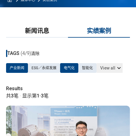
媒体中心
实绩案例
新闻讯息
实绩案例
TAGS
(4/9)
清除
View all
产业新闻
ESG／永续发展
电气化
智能化
Results
共
3
笔 · 显示第
1
-
3
笔