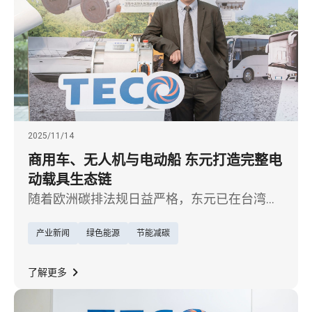
2025/11/14
商用车、无人机与电动船 东元打造完整电
动载具生态链
随着欧洲碳排法规日益严格，东元已在台湾、
大陆布局制造基地，并于 2025 年完成印度 EV
产业新闻
绿色能源
节能减碳
动力系统海外据点，因应电动车「本地化生
产」趋势，加速欧美与印度市场拓展。
了解更多