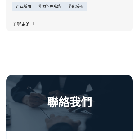
产业新闻
能源管理系统
节能减碳
题，展现能源服务的创新格局，在全球实践净
零目标的此刻，东元深知「能源效率是推动净
零的关键动能」，以厚实机电制造为基础，转
了解更多
型为企业净零一站式解决方案能源顾问，致力
成为ESCO生态圈领头羊。
聯絡我們