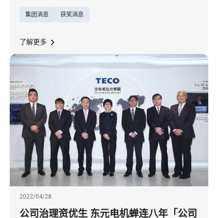
永续超级女性」之殊荣，主办单位对于邱纯枝
集团消息
获奖消息
女士在永续领域的全力付出与杰出贡献，给予
高度肯定。身为台湾唯一得奖人，邱纯枝董事
长表示，很荣幸获得此项荣誉，更感谢东元电
了解更多
机的经营团队一同努力，始终超越目标，在
2021年度提前完成「十年减排20%」，接下来
会再接再厉，带领东元团队迈向2030年「十年
减排50%」，期望在2050年达成全集团「碳中
和」的永续目标。
2022/04/28
公司治理资优生 东元电机蝉连八年「公司