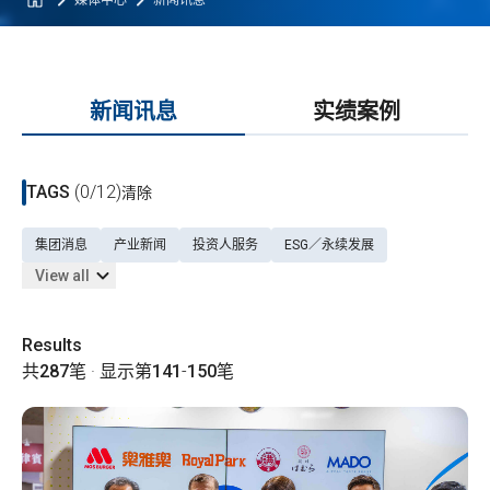
媒体中心
新闻讯息
新闻讯息
实绩案例
TAGS
(0/12)
清除
集团消息
产业新闻
投资人服务
ESG／永续发展
View all
Results
共
287
笔 · 显示第
141
-
150
笔