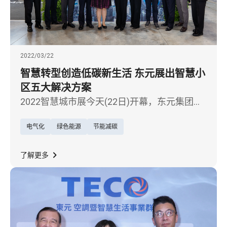
2022/03/22
智慧转型创造低碳新生活 东元展出智慧小
区五大解决方案
2022智慧城市展今天(22日)开幕，东元集团召
集东元电机、东元家电、东捷信息、宅配通、
电气化
绿色能源
节能减碳
安华机电、东讯等关系企业，共同参与盛大展
出。今年的参展主题是「智能转型创造低碳新
生活」，以五大区块展示集团智慧化节能解决
了解更多
方案，包括「智慧能源监控平台解决方案」、
「智慧仓流管理解决方案」、「生鲜低温智能
自取柜」、「智慧防疫宅」、与「智慧好宅大
平台」，东元以虚拟小区展示了各项智能化解
决方案的功能，并且标示出可以达成