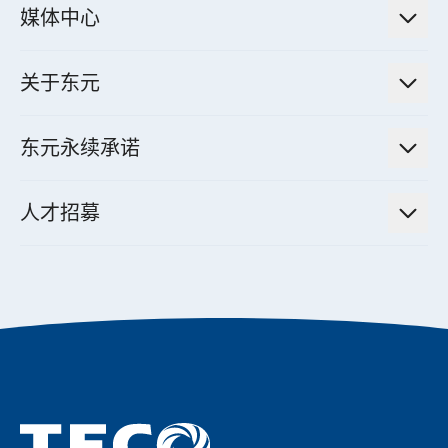
法人说明会信息
高效马达与节能系统
媒体中心
工业控制自动化解决方案
财务信息
电动载具动力系统
新闻讯息
智慧商用空调节能解决方案
股东专栏
关于东元
减速机
实绩案例
智慧家用空调节能解决方案
投资人活动
集团介绍
机器关节模组系统
东元永续承诺
资料中心解决方案
经营理念与原则
工业自动化产品
机电工程解决方案
董事长的话
公司治理
人才招募
全领域空调产品
电动载具动力系统解决方案
东元永续承诺
经营团队与组织内规
智慧生活家电
幸福在东元
机器人(狗)动力系统解决方案
绩效亮点
公司简介
成长在东元
永续新闻
东元70
成为东元人
聚焦企业永续
实现共享愿景
促进低碳转型