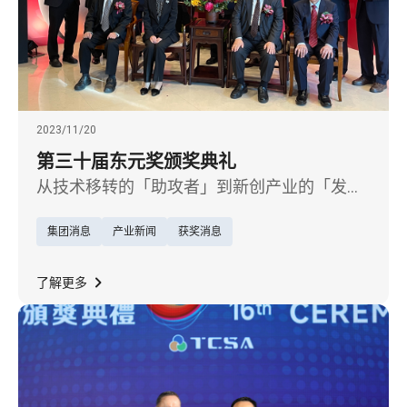
2023/11/20
第三十届东元奖颁奖典礼
从技术移转的「助攻者」到新创产业的「发动
者」 「东元奖」11月18日(六)颁发第三十届，
集团消息
产业新闻
获奖消息
继第二十二届之后再次创下九位学者专家获奖
的纪录。其中科技类奖的得奖人就占了八位，
人文类奖一位，四百万奖金典礼中一次颁发。
了解更多
科技类奖得奖人产学合作计画高达965件，计
画总金额超过49亿元，学术成就与产业贡献卓
越深远，且对于产业发展发挥的影响力，逐渐
从过去协助产业技术升级与再创荣景的「助攻