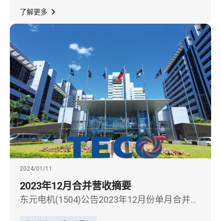
系统是台湾净零转型中的重要里程碑，东元团
了解更多
队如期如质完成本案，展现了东元在大型储能
和风能系统建置方面的实力，与携手合作国际
储能大厂的丰富经验，更重要的是，东元与台
电的共同目标都是以台湾电网的安全、稳定为
第一要务。
2024/01/11
2023年12月合并营收摘要
东元电机(1504)公告2023年12月份单月合并营
收为新台币5,046,457仟元，较去年同期减少