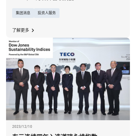
集团消息
投资人服务
了解更多
2023/12/10