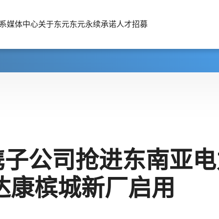
系
媒体中心
关于东元
东元永续承诺
人才招募
携子公司抢进东南亚电
安达康槟城新厂启用