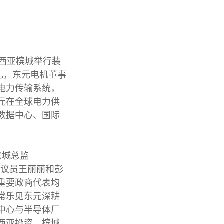
西亚槟城举行装
开幕典礼，东元电机董事
电力传输系统，
元在全球电力供
数据中心、国际
槟城总监
槟城州议员王丽丽和彭
重要政商代表均
非常乐见东元深耕
中心与半导体厂
西亚投资。槟城