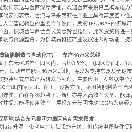
星致词表达与台商深厚情谊，欢迎台商来投资且槟城电力
苹代表则表示，台湾与马来西亚在产业上具有高度互补性
与人工智能转型的重要合作伙伴，期盼TECOBAR的槟城
局面。槟城台湾商会会长黄惠铃也指出，此次投资将进一
串联与资源整合，为槟城高科技产业发展注入新动能，提
造智能制造与自动化工厂 年产
40
万米总线
位于东元槟城产业园区内，占地3.5公顷（园区总面积13
0万元，规划年产能达40万米总线，将成为支持东盟及全球
效能装甲式总线产品研发与制造，主要应用于AI数据中心
IEC与UL国际认证。在工厂设备方面，采用智能制造与自
期弹性；而在净零趋势下，新厂亦导入高效率设备、能源
放并提升能源使用效率，展现东元集团推动ESG与永续经
双基地
结合东元集团力量因应
AI
需求爆发
需求持续升温，带动电力基础设施升级，但传统电缆条件受