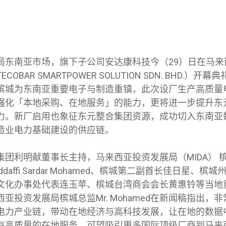
局东南亚市场，旗下子公司安达康科技今（29）日在马来
OBAR SMARTPOWER SOLUTION SDN. BHD.）
槟城为东南亚重要电子与制造重镇，此次设厂生产高质量
强化「本地采购、在地服务」的能力，更将进一步提升东
力。新厂启用也象征东元整合集团资源，成功切入东南亚
造业电力基础建设的供应链。
集团利明献董事长主持，马来西亚投资发展局（MIDA） 
haddaffi Sardar Mohamed、槟城第二副首长佳日星、
文化办事处代表连玉苹、槟城台湾商会会长黄惠铃等当地
亚投资发展局槟城总监Mr. Mohamed在新闻稿指出，
电力产业链，带动在地经济与高科技发展，让在地的数据
有高质量的在地服务，可望吸引更多国际顶级厂商到马来