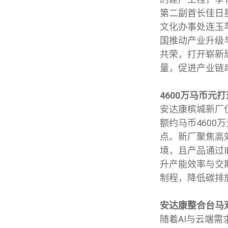
第二副首长佳日
文化办事处连玉
国推动产业升级
共荣，打开崭新
量，促进产业链
4600
万马币元打
安达康槟城新厂
额约马币460
点。新厂聚焦高
境，且产品通过
升产能效率与交
制程，降低碳排
安达康整合台马
随着AI与云端