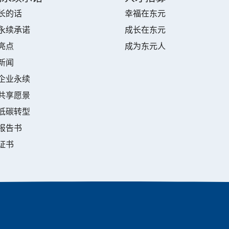
长的话
幸福在东元
永续承诺
成长在东元
亮点
成为东元人
新闻
企业永续
共享愿景
低碳转型
报告书
证书