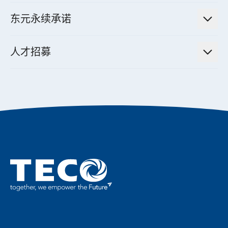
投资人活动
集团介绍
机器关节模组系统
东元永续承诺
资料中心解决方案
经营理念与原则
工业自动化产品
机电工程解决方案
董事长的话
公司治理
人才招募
全领域空调产品
电动载具动力系统解决方案
东元永续承诺
经营团队与组织内规
智慧生活家电
幸福在东元
机器人(狗)动力系统解决方案
绩效亮点
公司简介
成长在东元
永续新闻
成为东元人
聚焦企业永续
实现共享愿景
促进低碳转型
永续报告书
历年证书