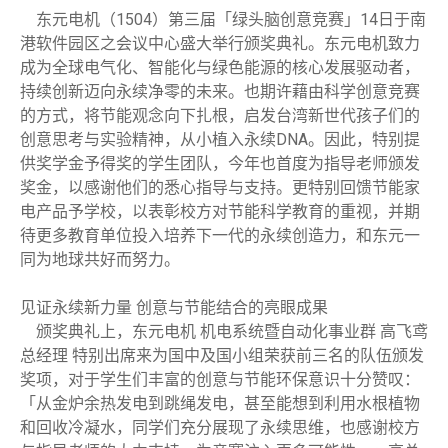
东元电机（1504）第三届「绿头脑创意竞赛」14日于南
港软件园区之会议中心盛大举行颁奖典礼。东元电机致力
成为全球电气化、智能化与绿色能源的核心发展驱动者，
持续创新迈向永续净零的未来。也期许藉由科学创意竞赛
的方式，将节能观念向下扎根，启发台湾新世代孩子们的
创意思考与实验精神，从小植入永续DNA。因此，特别提
供奖学金予得奖的学生团队，今年也首度为指导老师颁发
奖金，以感谢他们的悉心指导与支持。更特别回馈节能家
电产品予学校，以表彰校方对节能科学教育的重视，并期
待更多教育单位投入培养下一代的永续创造力，和东元一
同为地球共好而努力。
见证永续新力量 创意与节能结合的亮眼成果
颁奖典礼上，东元电机 机电系统暨自动化事业群 高飞鸢
总经理 特别出席来为国中及国小组荣获前三名的队伍颁发
奖项，对于学生们丰富的创意与节能环保意识十分赞叹：
「从金炉余热发电到跳绳发电，甚至能想到利用水根植物
和回收冷凝水，同学们充分展现了永续思维，也感谢校方