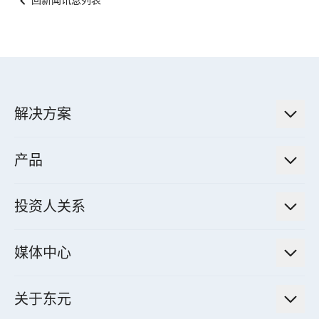
回新闻讯息列表
解决方案
低碳永续解决方案
产品
绿色能源工程解决方案
电力传输与配电系统
电气化解决方案
投资人关系
电力管理系统
电厂营运及管理解决方案
法人说明会信息
高效马达与节能系统
媒体中心
工业控制自动化解决方案
财务信息
电动载具动力系统
新闻讯息
智慧商用空调节能解决方案
股东专栏
关于东元
减速机
实绩案例
智慧家用空调节能解决方案