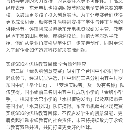
与指导老师的大力支持，为竞赛注入更多可能性。」高总
经理表示，东元电机也特别回馈节能家电予支持竞赛的学
校，以鼓励更多孩子投入创意实验。为了让参赛者们获得
更多成长机会，颁奖典礼后特别安排了学生与评审互动的
讲评环节。评审团成员包括东元电机资深研发主管、教学
经验丰富的田园老师、瞿德渊校长、师范大学邓敦平教
授，他们从专业角度引导学生进一步完善创作，同时更深
入了解企业如何透过科技解决实际问题。
实践SDG:4 优质教育目标 全台热烈响应
第三届「绿头脑创意竞赛」吸引了全台国中小的同学们
踊跃参与，经过层层评选，国中组前三名分别由宜兰县罗
东国中的「举个Liz」、「梦想实践者」及「没有名称」队
伍获得；国小组前三名则由宜兰县成功小学的「金牌小帮
手」、桃园市大忠小学的「水根植物发电」以及基隆市建
德国小的「水舞校园」队伍摘得。东元电机藉由这场竞赛
实践SDG的优质教育目标，不仅启发学生的创意潜能，更
肩负起推动永续教育的社会责任，未来将持续致力于永续
与教育双轨并进，共同打造更美好的地球。