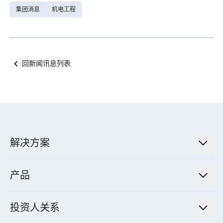
集团消息
机电工程
回新闻讯息列表
解决方案
低碳永续解决方案
产品
绿色能源工程解决方案
电力传输与配电系统
电气化解决方案
投资人关系
电力管理系统