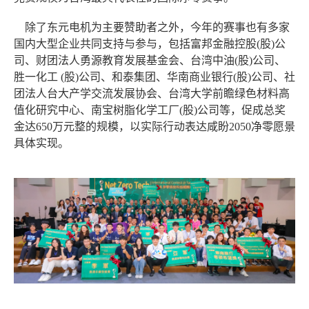
除了东元电机为主要赞助者之外，今年的赛事也有多家
国内大型企业共同支持与参与，包括富邦金融控股
(
股
)
公
司、财团法人勇源教育发展基金会、台湾中油
(
股
)
公司、
胜一化工
(
股
)
公司、和泰集团、华南商业银行
(
股
)
公司、社
团法人台大产学交流发展协会、台湾大学前瞻绿色材料高
值化研究中心、南宝树脂化学工厂
(
股
)
公司等，促成总奖
金达
650
万元整的规模，以实际行动表达咸盼
2050
净零愿景
具体实现。