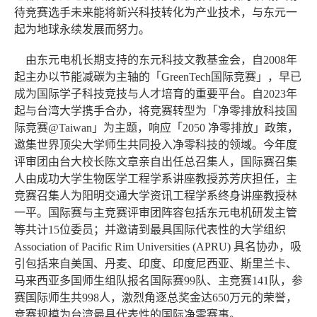
待竞赛选手未来能将新兴科技转化为产业技术，与东元一
起为地球永续发展而努力。
由东元电机长期支持的东元科技文教基金会，自
2008
年
起主办以节能减碳为主轴的「
GreenTech
国际竞赛」，早已
成为国际学子科技竞技与人才培育的重要平台。自
2023
年
起与台湾大学携手合办，将竞赛转型为「净零排放科技国
际竞赛
@Taiwan
」为主题，响应「
2050
净零排放」政策，
邀集世界顶尖大学师生共同投入净零科技的领域。今年度
评审团由台大校长陈文章亲自出任总召集人，国际赛召集
人由成功大学生物医学工程学系讲座教授苏芳庆担任，主
竞赛召集人为阳明交通大学资讯工程学系终身讲座教授林
一平。国际赛与主竞赛评审团阵容包括东元电机研发主管
等共计
15
位委员；并邀请到最具国际代表性的大学组织
Association of Pacific Rim Universities (APRU)
具名协办，吸
引包括来自美国、丹麦、印度、印度尼西亚、斯里兰卡、
马来西亚多国师生组队报名国际赛
99
队、主竞赛
141
队，参
赛国际师生共
998
人，激烈角逐总奖金达
650
万元的荣誉，
竞赛规模为台湾最具代表性的国际净零赛事。