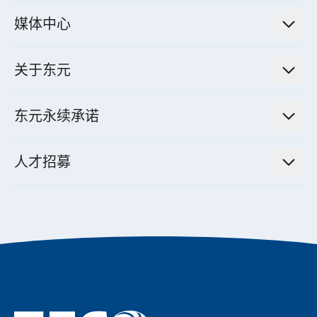
电厂营运及管理解决方案
法人说明会信息
高效马达与节能系统
媒体中心
工业控制自动化解决方案
财务信息
电动载具动力系统
新闻讯息
智慧商用空调节能解决方案
股东专栏
关于东元
减速机
实绩案例
智慧家用空调节能解决方案
投资人活动
集团介绍
机器关节模组系统
东元永续承诺
资料中心解决方案
经营理念与原则
工业自动化产品
机电工程解决方案
董事长的话
公司治理
人才招募
全领域空调产品
电动载具动力系统解决方案
东元永续承诺
经营团队与组织内规
智慧生活家电
幸福在东元
机器人(狗)动力系统解决方案
绩效亮点
公司简介
成长在东元
永续新闻
成为东元人
聚焦企业永续
实现共享愿景