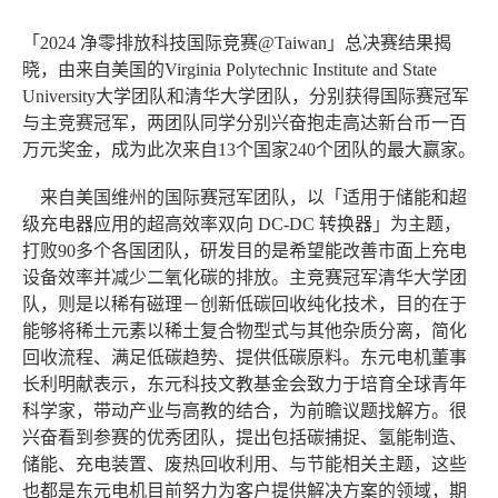
「
2024
净零排放科技国际竞赛
@Taiwan
」总决赛结果揭
晓，由来自美国的
Virginia Polytechnic Institute and State
University
大学团队和清华大学团队，分别获得国际赛冠军
与主竞赛冠军，两团队同学分别兴奋抱走高达新台币一百
万元奖金，成为此次来自
13
个国家
240
个团队的最大赢家。
来自美国维州的国际赛冠军团队，以「适用于储能和超
级充电器应用的超高效率双向
DC-DC
转换器」为主题，
打败
90
多个各国团队，研发目的是希望能改善市面上充电
设备效率并减少二氧化碳的排放。主竞赛冠军清华大学团
队，则是以稀有磁理－创新低碳回收纯化技术，目的在于
能够将稀土元素以稀土复合物型式与其他杂质分离，简化
回收流程、满足低碳趋势、提供低碳原料。东元电机董事
长利明献表示，东元科技文教基金会致力于培育全球青年
科学家，带动产业与高教的结合，为前瞻议题找解方。很
兴奋看到参赛的优秀团队，提出包括碳捕捉、氢能制造、
储能、充电装置、废热回收利用、与节能相关主题，这些
也都是东元电机目前努力为客户提供解决方案的领域，期