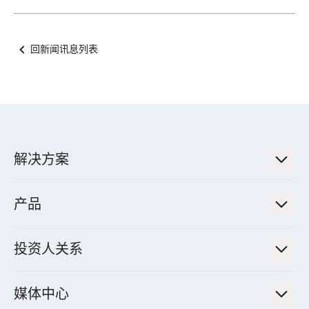
回新闻讯息列表
解决方案
低碳永续解决方案
产品
绿色能源工程解决方案
电力传输与配电系统
电气化解决方案
投资人关系
电力管理系统
电厂营运及管理解决方案
法人说明会信息
高效马达与节能系统
媒体中心
工业控制自动化解决方案