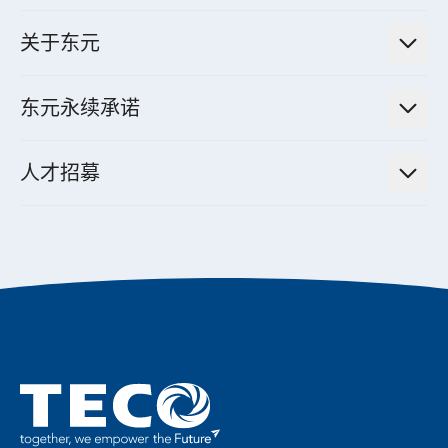
财务信息
电动载具动力系统
新闻讯息
智慧商用空调节能解决方案
股东专栏
关于东元
减速机
实绩案例
智慧家用空调节能解决方案
投资人活动
集团介绍
机器关节模组系统
东元永续承诺
资料中心解决方案
经营理念与原则
工业自动化产品
机电工程解决方案
董事长的话
公司治理
人才招募
全领域空调产品
电动载具动力系统解决方案
东元永续承诺
经营团队与组织内规
智慧生活家电
幸福在东元
机器人(狗)动力系统解决方案
绩效亮点
公司简介
成长在东元
永续新闻
东元70
成为东元人
聚焦企业永续
实现共享愿景
促进低碳转型
永续报告书