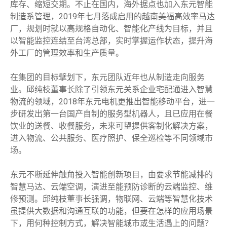
库存、缩短交期。不止在国内，海外据点也加入东元智能
制造系管理，2019年七月落成启用的越南美福高效率马达
厂，规划时就以高规格自动化、智能化产线为目标，并且
以智能监控连结至台湾总部，实时掌握运作状态，提升海
外工厂的管理效率和生产质量。
在集团的目标擘划下，东元团队近年也从制造走向服务
业。邱纯枝董事长除了引领东元关系企业宅配通进入智慧
物流的领域，2018年东元电机更推出智能移动平台，进一
步研发出第一台国产自制的服务型机器人，且已应用在餐
饮业的送餐、收餐服务，未来可望提供客制化解决方案，
进入物流、公共服务、医疗照护、保全巡检等不同领域市
场。
东元不断延伸触角投入智能创新项目，由要求节能减排的
智慧马达、云端空调，演进至能预防诊断的云端监控、维
修预测。邱纯枝董事长强调，物联网、云端等智慧化技术
虽提供大数据和沟通互联的功能，但要在怎样的应用场景
下，用何种控制方式，解决智能城市或生活遇上的问题？