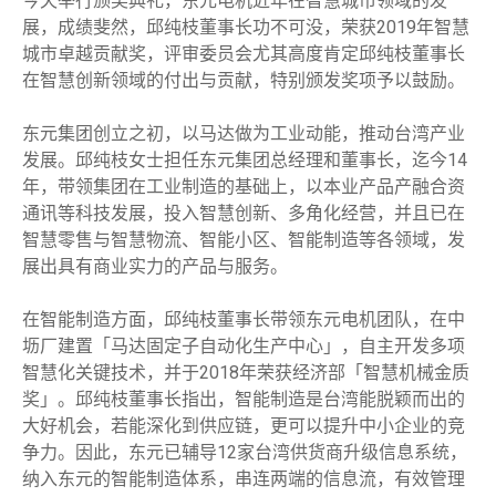
今天举行颁奖典礼，东元电机近年在智慧城市领域的发
展，成绩斐然，邱纯枝董事长功不可没，荣获2019年智慧
城市卓越贡献奖，评审委员会尤其高度肯定邱纯枝董事长
在智慧创新领域的付出与贡献，特别颁发奖项予以鼓励。
东元集团创立之初，以马达做为工业动能，推动台湾产业
发展。邱纯枝女士担任东元集团总经理和董事长，迄今14
年，带领集团在工业制造的基础上，以本业产品产融合资
通讯等科技发展，投入智慧创新、多角化经营，并且已在
智慧零售与智慧物流、智能小区、智能制造等各领域，发
展出具有商业实力的产品与服务。
在智能制造方面，邱纯枝董事长带领东元电机团队，在中
坜厂建置「马达固定子自动化生产中心」，自主开发多项
智慧化关键技术，并于2018年荣获经济部「智慧机械金质
奖」。邱纯枝董事长指出，智能制造是台湾能脱颖而出的
大好机会，若能深化到供应链，更可以提升中小企业的竞
争力。因此，东元已辅导12家台湾供货商升级信息系统，
纳入东元的智能制造体系，串连两端的信息流，有效管理