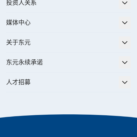
电气化解决方案
投资人关系
电力管理系统
电厂营运及管理解决方案
法人说明会信息
高效马达与节能系统
媒体中心
工业控制自动化解决方案
财务信息
电动载具动力系统
新闻讯息
智慧商用空调节能解决方案
股东专栏
关于东元
减速机
实绩案例
智慧家用空调节能解决方案
投资人活动
集团介绍
机器关节模组系统
东元永续承诺
资料中心解决方案
经营理念与原则
工业自动化产品
机电工程解决方案
董事长的话
公司治理
人才招募
全领域空调产品
电动载具动力系统解决方案
东元永续承诺
经营团队与组织内规
智慧生活家电
幸福在东元
机器人(狗)动力系统解决方案
绩效亮点
公司简介
成长在东元
永续新闻
东元70
成为东元人
聚焦企业永续