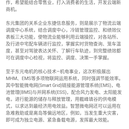
作，希望能结合零售业，打入消费者的生活，开发云端新
商机。
东元集团的关系企业东捷信息服务，则是展示了物流云端
调度中心系统，结合调度中心，冷链管理监控、和绩效仪
表板三大功能，使物流业能够利用云端操控，对各站所、
及行进中宅配车辆进行监控，掌握实时货物查询、笼车温
度，甚至对驾驶表达关怀、了解行车轨迹，到完整绩效都
可在调度中心检视，将监控、调度、决策一手掌握。
至于东元电机的核心技术—机电事业，这次积极展出
MHM、EMS等多项物联网运用系统，同时强调节能效率。
其中智能微电网(Smart Grid)链接能源管理系统(EMS)，电
池管理(BMS)与并网系统(ESS)，配合风力发电、太阳能发
电，进行能源的储存与释放管理，用截峰填谷的供电模
式，以求达到最经济用电效益。智慧微电网还可以运用在
急难救助或是离岛等偏远地区，例如，当发生重大灾害，
即可成为独立电源、紧急备载电源，发挥最大效能。