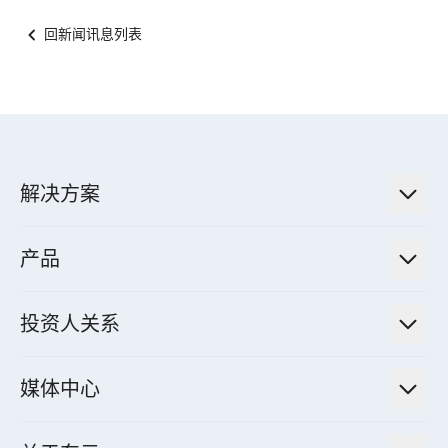
回新闻讯息列表
解决方案
低碳永续解决方案
产品
绿色能源工程解决方案
电力传输与配电系统
电气化解决方案
投资人关系
电力管理系统
电厂营运及管理解决方案
法人说明会信息
高效马达与节能系统
媒体中心
工业控制自动化解决方案
财务信息
电动载具动力系统
新闻讯息
智慧商用空调节能解决方案