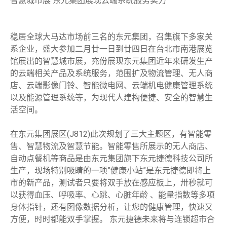
智慧城市展 东元集团展现云端系统服务实力
稳居全球大马达市场前三名的东元集团，召集旗下多家关
系企业，盛大参加二月廿一日到廿四日在台北市南港展览
馆展出的智慧城市展，充份展现东元集团近年来研发生产
的云端相关产品及系统服务，范围扩及物流管理、无人商
店、云端影像门铃、智能微电网、云端机电健康管理系统
以及能源管理系统等，为现代人建构便捷、安全的智慧生
活空间。
在东元集团展区(J812)此次规划了三大主题区，有智能零
售、智慧物流及智慧节能。智能零售所展示的无人商店、
自动点餐机等商品是由东元集团旗下东元捷德科技公司所
生产，现场特别吸睛的一项”健康小站”是东元捷德即将上
市的新产品，测试者只要将双手放在感应板上，卅秒就可
以获得血压、呼吸率、心跳、心脏年龄 、能量指数等多项
身体指针，还有图像数据分析，让您的健康管理，快速又
方便，时时都能双手掌握。 东元捷德未来将与连锁超市合