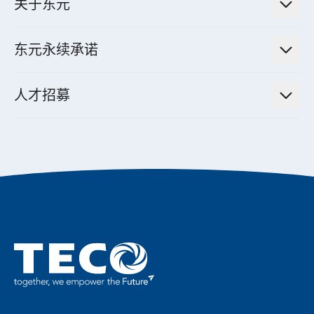
股东专栏
关于东元
减速机
实绩案例
智慧家用空调节能解决方案
投资人活动
集团介绍
机器关节模组系统
东元永续承诺
资料中心解决方案
经营理念与原则
工业自动化产品
机电工程解决方案
董事长的话
公司治理
人才招募
全领域空调产品
电动载具动力系统解决方案
东元永续承诺
经营团队与组织内规
智慧生活家电
幸福在东元
机器人(狗)动力系统解决方案
绩效亮点
公司简介
成长在东元
永续新闻
东元70
成为东元人
聚焦企业永续
实现共享愿景
促进低碳转型
永续报告书
历年证书