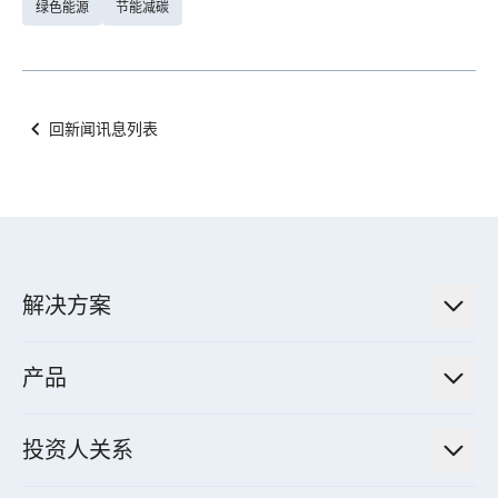
绿色能源
节能减碳
回新闻讯息列表
解决方案
低碳永续解决方案
产品
绿色能源工程解决方案
电力传输与配电系统
电气化解决方案
投资人关系
电力管理系统
电厂营运及管理解决方案