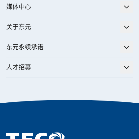
法人说明会信息
高效马达与节能系统
媒体中心
工业控制自动化解决方案
财务信息
电动载具动力系统
新闻讯息
智慧商用空调节能解决方案
股东专栏
关于东元
减速机
实绩案例
智慧家用空调节能解决方案
投资人活动
集团介绍
机器关节模组系统
东元永续承诺
资料中心解决方案
经营理念与原则
工业自动化产品
机电工程解决方案
董事长的话
公司治理
人才招募
全领域空调产品
电动载具动力系统解决方案
东元永续承诺
经营团队与组织内规
智慧生活家电
幸福在东元
机器人(狗)动力系统解决方案
绩效亮点
公司简介
成长在东元
永续新闻
东元70
成为东元人
聚焦企业永续
实现共享愿景
促进低碳转型