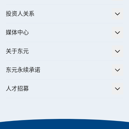
绿色能源工程解决方案
电力传输与配电系统
电气化解决方案
投资人关系
电力管理系统
电厂营运及管理解决方案
法人说明会信息
高效马达与节能系统
媒体中心
工业控制自动化解决方案
财务信息
电动载具动力系统
新闻讯息
智慧商用空调节能解决方案
股东专栏
关于东元
减速机
实绩案例
智慧家用空调节能解决方案
投资人活动
集团介绍
机器关节模组系统
东元永续承诺
资料中心解决方案
经营理念与原则
工业自动化产品
机电工程解决方案
董事长的话
公司治理
人才招募
全领域空调产品
电动载具动力系统解决方案
东元永续承诺
经营团队与组织内规
智慧生活家电
幸福在东元
机器人(狗)动力系统解决方案
绩效亮点
公司简介
成长在东元
永续新闻
东元70
成为东元人