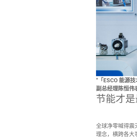
"「ESCO 能
副总经理陈恒伟表
节能才是
全球净零喊得震
理念，横跨各大事